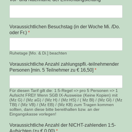
Voraussichtlichen Besuchstag (in der Woche Mi. /Do.
oder Fr.)
*
Ruhetage [Mo. & Di.] beachten
Voraussichtliche Anzahl zahlungspfli.-teilnehmender
Personen [min. 5 Teilnehmer zu € 16,50]
*
Für diesen Tarif gilt die: 1:5-Regel => pro 5 Personen => 1
Aufsicht FREI! Wenn SGB IX-Ausweise (Keine Kopien) mit
(Mz G) / (Mz aG) / (Mz H) / (Mz HS) / ( Mz Bl) / (Mz Gl) / (Mz
TBl) / (Mz VB) / (Mz EB) / (Mz KB) zum Tragen kommen
sollten, dann diese bitte bereithalten bzw. an der
Eingangskasse vorlegen!
Voraussichtliche Anzahl der NICHT-zahlenden 1:5-
Aufsichten (zu € 0,00)
*