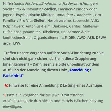
Hilfen
(
keine Fördermaßnahmen o. Fördereinrichtungen
)
Suchthilfe-
&
Prävention-
Stellen
, Familien
-
/ Kinder
-
oder
Jugend
-Psychiatrische Kliniken
-
ambulant / stationär
- , Pro-
Familia
-
/ Pro-Vita
-Stellen
, Hospizvereine, Leberecht, VdK,
Kolpingwerk, Antonius-Heim, Diakonie, Caritas, Malteser-
Hilfsdienst, Johanniter-Hilfsdienst, Heilsarmee
&
die
konfessionsfreien Organisationen;
z.B.
DRK, AWO, ASB, DPWV
&
der
LWV
.
Treffen unsere Vorgaben auf Ihre Sozial-Einrichtung zu? Sie
sind sich nicht ganz sicher, ob Sie in diese Gruppierung
hineingehören? – Dann lesen Sie bitte unbedingt vor dem
Ausfüllen der Anmeldung diesen Link:
„Anmeldung /
Parkeintritt“
10
Hinweise
für eine Anmeldung
&
Leitung eines Ausfluges
1.
Bitte alle Vorgaben für die jeweils zutreffende
Ausflugskategorie durchlesen und mittels Häkchen-Setzung
einwilligen.