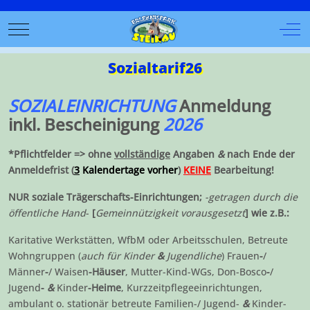
Mobile Menu Toggle
Off-
Sozialtarif26
SOZIALEINRICHTUNG
Anmeldung
inkl. Bescheinigung
2026
*Pflichtfelder => ohne
vollständige
Angaben
&
nach Ende der
Anmeldefrist (
3
Kalendertage vorher
)
KEINE
Bearbeitung!
NUR soziale Trägerschafts-Einrichtungen;
-getragen durch die
öffentliche Hand
-
[
Gemeinnützigkeit vorausgesetzt
] wie z.B.:
Karitative Werkstätten, WfbM oder Arbeitsschulen, Betreute
Wohngruppen (
auch für Kinder
&
Jugendliche
) Frauen
-
/
Männer
-
/ Waisen
-Häuser
, Mutter-Kind-WGs, Don-Bosco
-
/
Jugend
-
&
Kinder
-Heime
, Kurzzeitpflegeeinrichtungen,
ambulant o. stationär betreute Familien-/ Jugend-
&
Kinder-