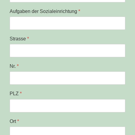
Aufgaben der Sozialeinrichtung
*
Strasse
*
Nr.
*
PLZ
*
Ort
*