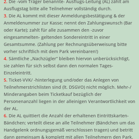
2.
Die -vom Träger benannte- Ausflugs-Leitung (AL) zählt am
Ausflugstag bitte alle Teilnehmer vollständig durch.
3.
Die AL kommt mit dieser Anmeldungsbestätigung & der
Anmeldenummer zur Kasse; nennt den Zahlungswunsch (Bar
oder Karte); zahlt für alle zusammen den -zuvor
eingesammelten- geltenden Sondereintritt in einer
Gesamtsumme. (Zahlung per Rechnungsüberweisung bitte
vorher schriftlich mit dem Park vereinbaren!)
4.
Sämtliche „Nachzügler“ bleiben hiervon unberücksichtigt,
sie zahlen für sich selbst dann den normalen Tages-
Einzeleintritt.
5.
Ticket-VVK/ -hinterlegung und/oder das Anlegen von
Teilnehmerstrichlisten sind (lt. DSGVO) nicht möglich. Mehr-/
Minderangaben beim Ticketkauf bezüglich der
Personenanzahl liegen in der alleinigen Verantwortlichkeit von
der AL.
6.
Die AL quittiert die Anzahl der erhaltenen Eintrittskarten-
Bändchen; verteilt diese an alle Teilnehmer (Bändchen um das
Handgelenk ordnungsgemäß verschlossen tragen) und betritt
dann gemeinsam & komplett mit allen Teilnehmern den Park.